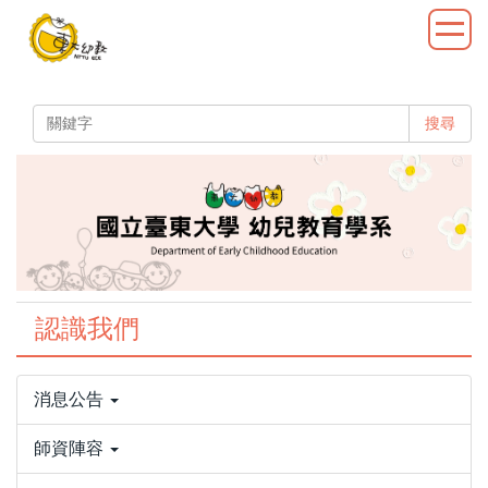
跳
到
主
要
內
搜尋
容
區
認識我們
消息公告
師資陣容