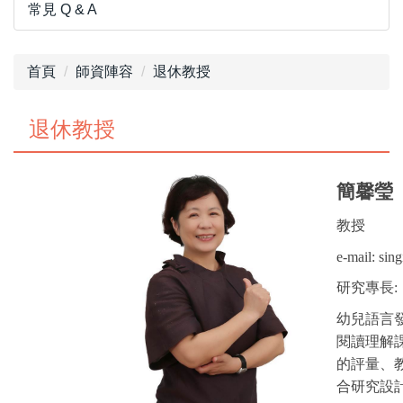
常見 Q & A
首頁
師資陣容
退休教授
退休教授
簡馨瑩
教授
e-mail: si
研究專長:
幼兒語言
閱讀理解
的評量、
合研究設