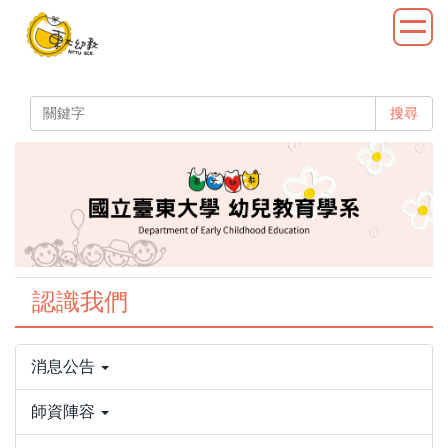
跳
到
主
要
內
搜尋
容
區
認識我們
消息公告
師資陣容