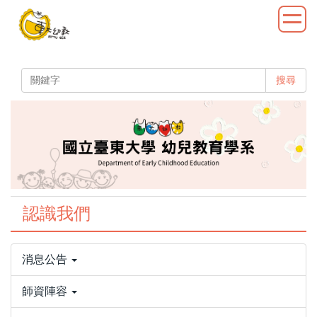
跳
到
主
要
內
搜尋
容
區
認識我們
消息公告
師資陣容