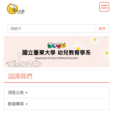
跳
到
主
要
內
搜尋
容
區
認識我們
消息公告
師資陣容