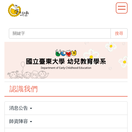
跳
到
主
要
內
搜尋
容
區
認識我們
消息公告
師資陣容