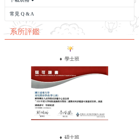
常見 Q & A
系所評鑑
♦ 學士班
♦
碩士班