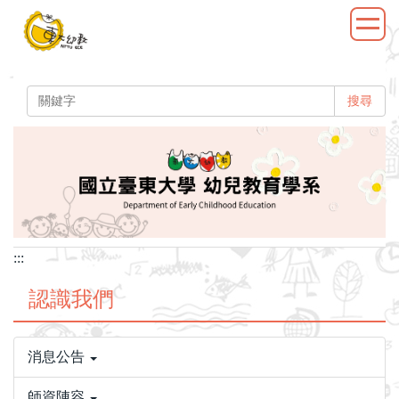
跳
到
主
要
內
搜尋
容
區
:::
認識我們
消息公告
師資陣容