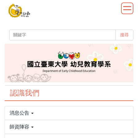
跳
到
主
要
內
搜尋
容
區
認識我們
消息公告
師資陣容