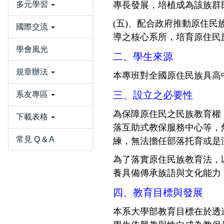
多元學習
專長發展，培植成為該族群
(五)、配合政府推動原住
國際交流
導之核心系所，培育原住民
學會風光
二、學生來源
規章辦法
本專班對全國原住民族具高
三、設立之必要性
系友專區
為保障原住民之民族教育權
下載表格
落互助式教保服務中心等，
常見 Q & A
練，無法擔任部落托育或是
為了落實原住民族教育法，
養具備傳承族語與文化能力
四、教育目標與發展
本系大學部教育目標在於透