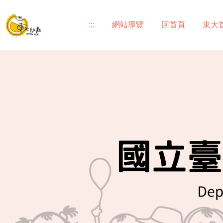
跳
到
:::
網站導覽
回首頁
東大
主
要
內
容
區