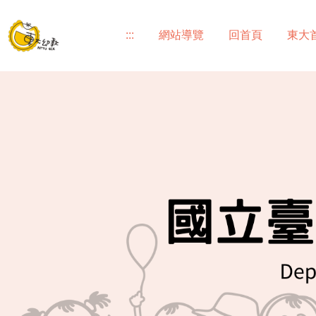
跳
到
:::
網站導覽
回首頁
東大
主
要
內
容
區