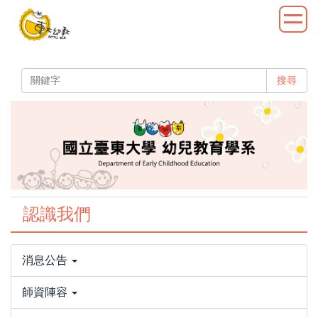
跳
到
主
要
內
搜尋
容
區
認識我們
消息公告
師資陣容