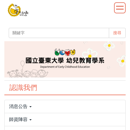
跳
到
主
要
內
搜尋
容
區
認識我們
消息公告
師資陣容