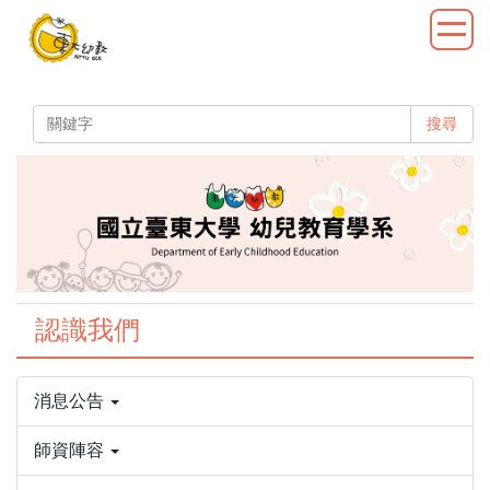
跳
到
主
要
內
搜尋
容
區
認識我們
消息公告
師資陣容