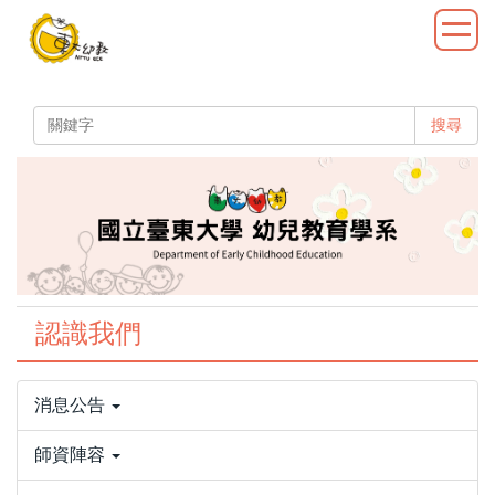
跳
到
主
要
內
搜尋
容
區
認識我們
消息公告
師資陣容