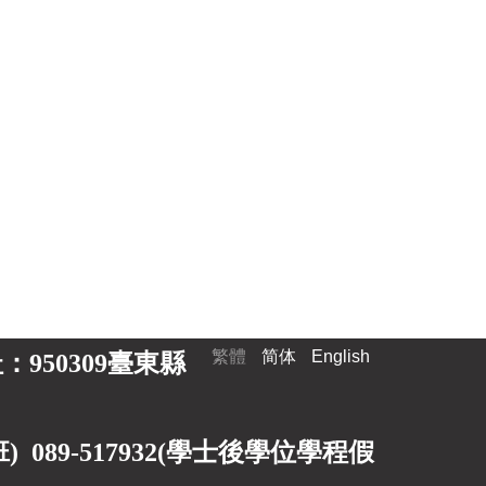
繁體
简体
English
 地址：950309臺東縣
89-517932(
學士後學位學程假