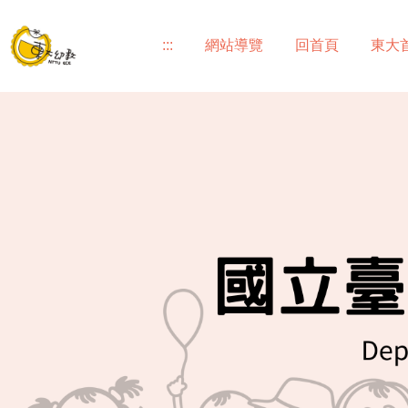
跳
到
:::
網站導覽
回首頁
東大
主
要
內
容
區