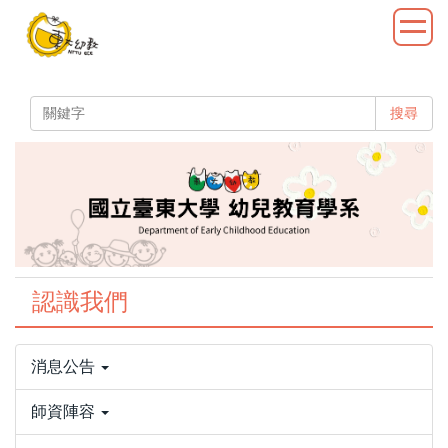
跳
到
主
要
內
搜尋
容
區
認識我們
消息公告
師資陣容