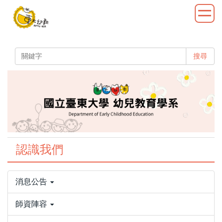
跳
到
主
要
內
搜尋
容
區
認識我們
消息公告
師資陣容