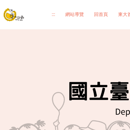
跳
到
:::
網站導覽
回首頁
東大
主
要
內
容
區