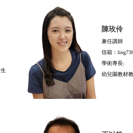
陳玫伶
兼任講師
信箱：ling738
學術專長:
衛生
幼兒園教材