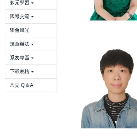
多元學習
國際交流
學會風光
規章辦法
系友專區
下載表格
常見 Q & A