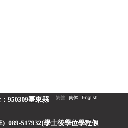
繁體
简体
English
 地址：950309臺東縣
89-517932(
學士後學位學程假