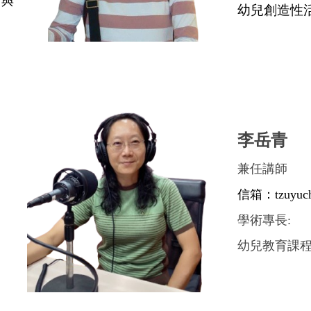
析與
幼兒創造性
李岳青
兼任講師
信箱：tzuyuch
學術專長:
幼兒教育課