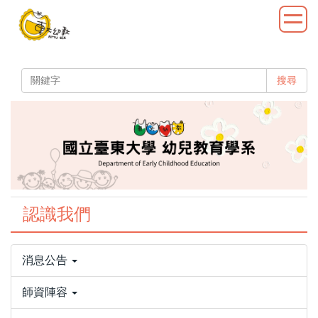
跳
到
主
要
內
搜尋
容
區
認識我們
消息公告
師資陣容