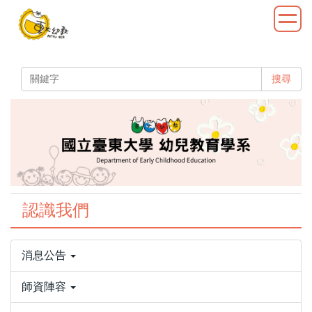
跳
到
主
要
內
搜尋
容
區
認識我們
消息公告
師資陣容