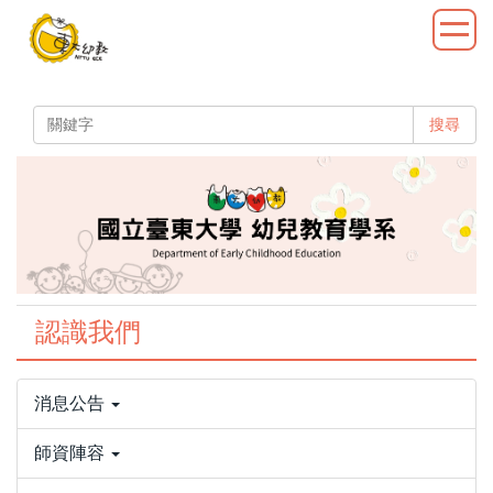
跳
到
主
要
內
搜尋
容
區
認識我們
消息公告
師資陣容