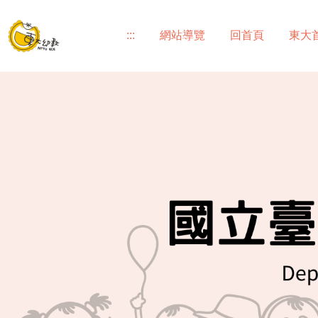
跳
到
:::
網站導覽
回首頁
東大
主
要
內
容
區