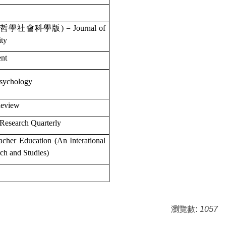
社會科學版) = Journal of
rsity
nt
sychology
Review
Research Quarterly
cher Education (An Interational
rch and Studies)
瀏覽數:
1057