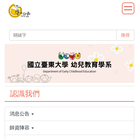
跳
到
主
要
內
搜尋
容
區
認識我們
消息公告
師資陣容