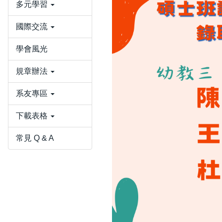
多元學習
國際交流
學會風光
規章辦法
系友專區
下載表格
常見 Q & A