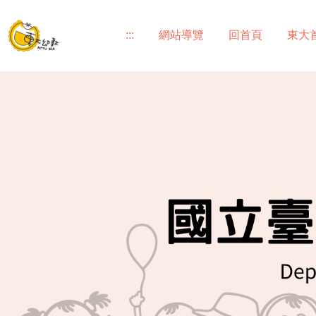
跳
到
:::
網站導覽
回首頁
東大
主
要
內
容
區