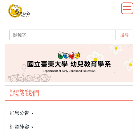
跳
到
主
要
內
搜尋
容
區
認識我們
消息公告
師資陣容