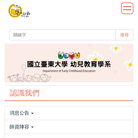
跳
到
主
要
內
搜尋
容
區
認識我們
消息公告
師資陣容