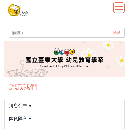
跳
到
主
要
內
搜尋
容
區
認識我們
消息公告
師資陣容