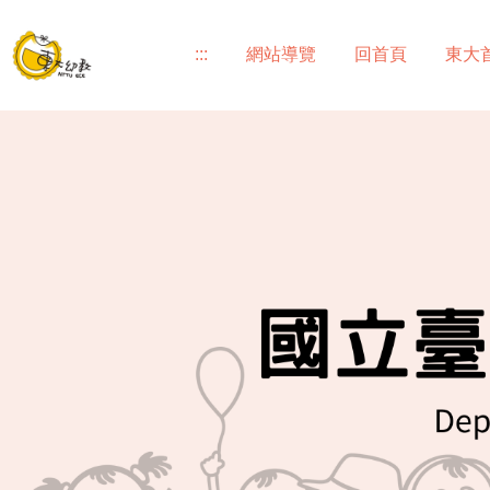
跳
到
:::
網站導覽
回首頁
東大
主
要
內
容
區