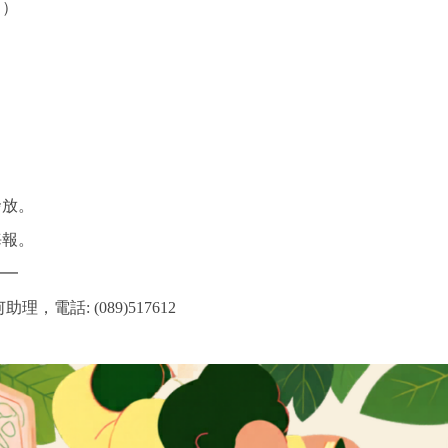
日）
發放。
海報。
━━
電話: (089)517612