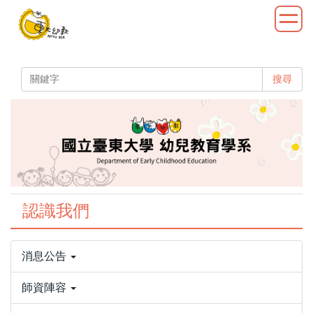
跳
到
主
要
內
搜尋
容
區
認識我們
消息公告
師資陣容