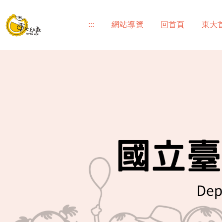
跳
到
:::
網站導覽
回首頁
東大
主
要
內
容
區