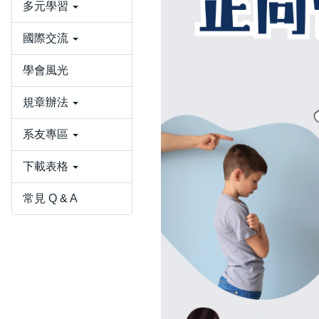
多元學習
國際交流
學會風光
規章辦法
系友專區
下載表格
常見 Q & A