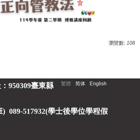
瀏覽數:
108
繁體
简体
English
 地址：950309臺東縣
89-517932(
學士後學位學程假