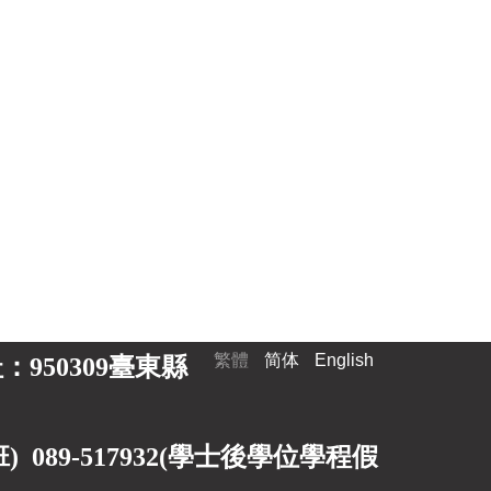
繁體
简体
English
 地址：950309臺東縣
89-517932(
學士後學位學程假