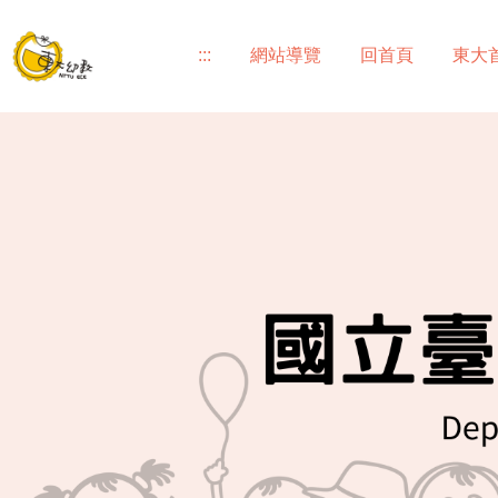
跳
到
:::
網站導覽
回首頁
東大
主
要
內
容
區