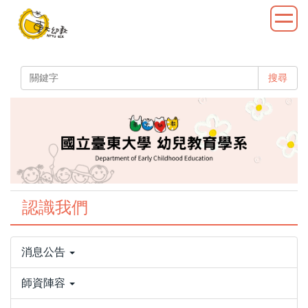
跳
到
主
要
內
搜尋
容
區
認識我們
消息公告
師資陣容