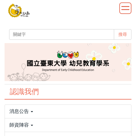
跳
到
主
要
內
搜尋
容
區
認識我們
消息公告
師資陣容