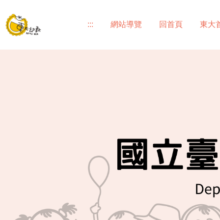
跳
到
:::
網站導覽
回首頁
東大
主
要
內
容
區