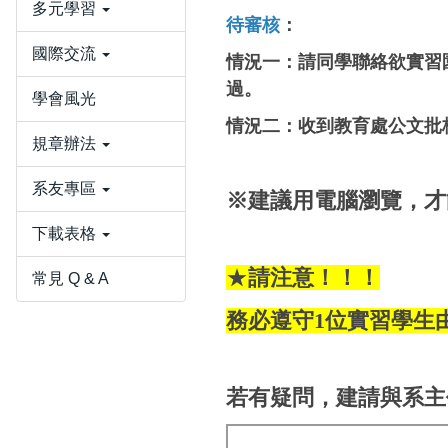
多元學習
待審核
：
國際交流
情況一：請同學聯絡欲實習
過。
學會風光
情況二：收到教育處公文批
規章辦法
系友專區
※建議用電腦瀏覽，才
下載表格
★
請注意！！！
常見 Q & A
務必遵守1位實習學生
若有疑問，建請與系主