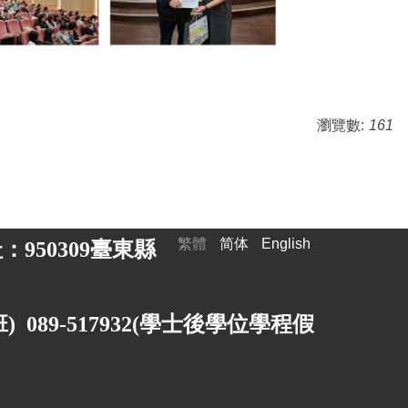
瀏覽數:
161
繁體
简体
English
 地址：950309臺東縣
89-517932(
學士後學位學程假