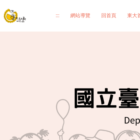
跳
到
:::
網站導覽
回首頁
東大
主
要
內
容
區