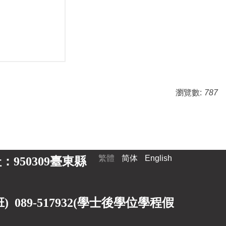
瀏覽數:
787
繁體
简体
English
 地址：950309臺東縣
89-517932(
學士後學位學程假