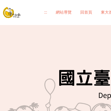
跳
到
:::
網站導覽
回首頁
東大
主
要
內
容
區