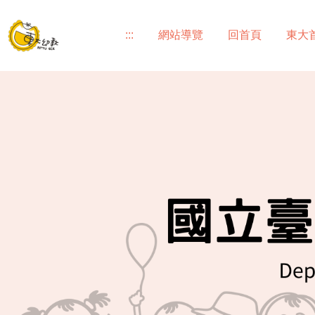
跳
到
:::
網站導覽
回首頁
東大
主
要
內
容
區