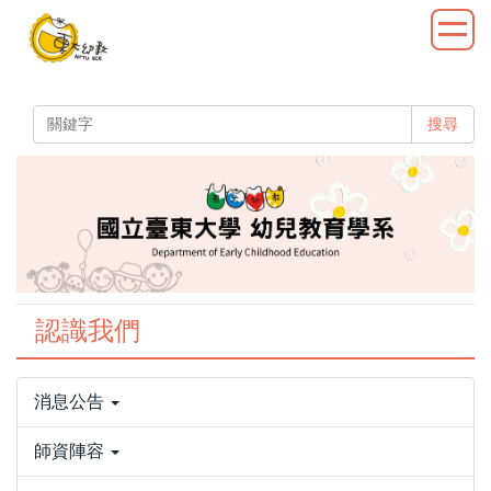
跳
到
主
要
內
搜尋
容
區
認識我們
消息公告
師資陣容