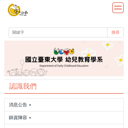
跳
到
主
要
內
搜尋
容
區
認識我們
消息公告
師資陣容