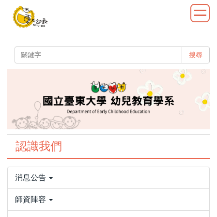
跳
到
主
要
內
搜尋
容
區
認識我們
消息公告
師資陣容