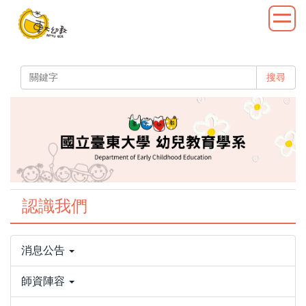
跳
到
主
要
內
搜尋
容
區
認識我們
消息公告
師資陣容