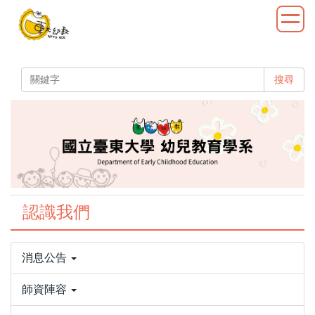
跳
到
主
要
內
搜尋
容
區
認識我們
消息公告
師資陣容