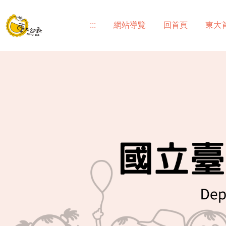
跳
到
:::
網站導覽
回首頁
東大
主
要
內
容
區