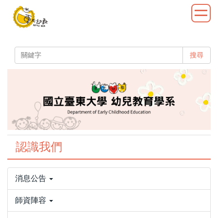
跳
到
主
要
內
搜尋
容
區
認識我們
消息公告
師資陣容