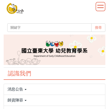
跳
到
主
要
內
搜尋
容
區
認識我們
消息公告
師資陣容