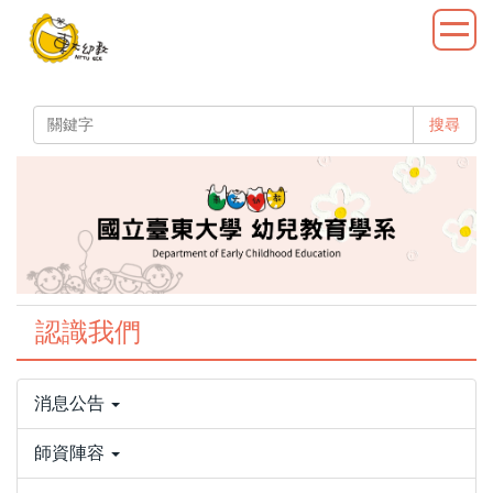
跳
到
主
要
內
搜尋
容
區
認識我們
消息公告
師資陣容