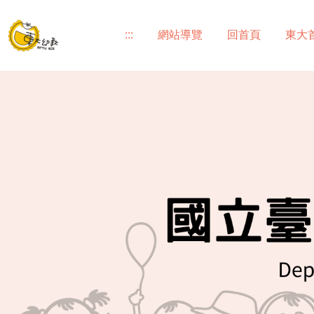
跳
到
:::
網站導覽
回首頁
東大
主
要
內
容
區