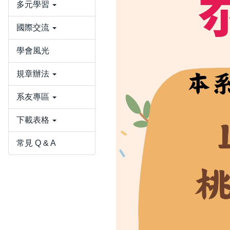
多元學習
國際交流
學會風光
規章辦法
系友專區
下載表格
常見 Q & A