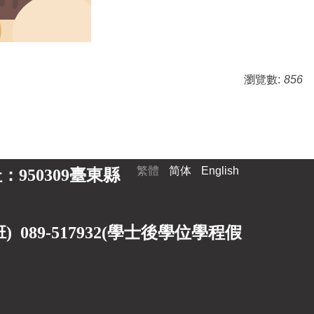
瀏覽數:
856
繁體
简体
English
 地址：950309臺東縣
89-517932(
學士後學位學程假