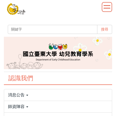
跳
到
主
要
內
搜尋
容
區
認識我們
消息公告
師資陣容