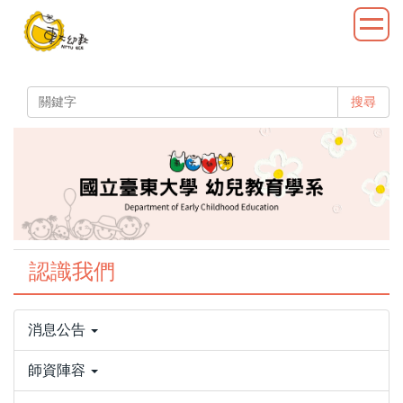
跳
到
主
要
內
搜尋
容
區
認識我們
消息公告
師資陣容