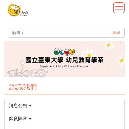
跳
到
主
要
內
搜尋
容
區
認識我們
消息公告
師資陣容