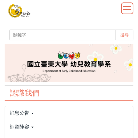
跳
到
主
要
內
搜尋
容
區
認識我們
消息公告
師資陣容